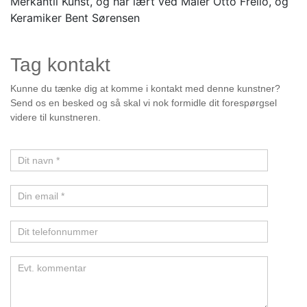
Merkantil Kunst, og har lært ved Maler Otto Frello, og
Keramiker Bent Sørensen
Tag kontakt
Kunstner
Kunne du tænke dig at komme i kontakt med denne kunstner?
Send os en besked og så skal vi nok formidle dit forespørgsel
videre til kunstneren.