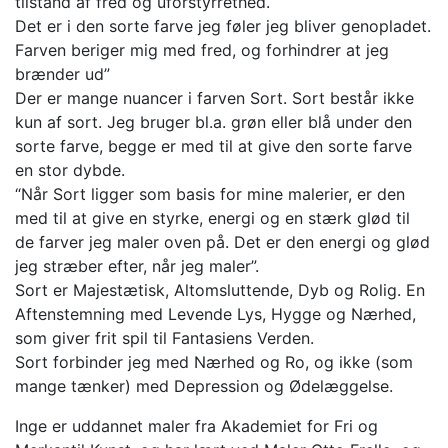
tilstand af fred og uforstyrrethed.
Det er i den sorte farve jeg føler jeg bliver genopladet.
Farven beriger mig med fred, og forhindrer at jeg
brænder ud”
Der er mange nuancer i farven Sort. Sort består ikke
kun af sort. Jeg bruger bl.a. grøn eller blå under den
sorte farve, begge er med til at give den sorte farve
en stor dybde.
“Når Sort ligger som basis for mine malerier, er den
med til at give en styrke, energi og en stærk glød til
de farver jeg maler oven på. Det er den energi og glød
jeg stræber efter, når jeg maler”.
Sort er Majestætisk, Altomsluttende, Dyb og Rolig. En
Aftenstemning med Levende Lys, Hygge og Nærhed,
som giver frit spil til Fantasiens Verden.
Sort forbinder jeg med Nærhed og Ro, og ikke (som
mange tænker) med Depression og Ødelæggelse.
Inge er uddannet maler fra Akademiet for Fri og